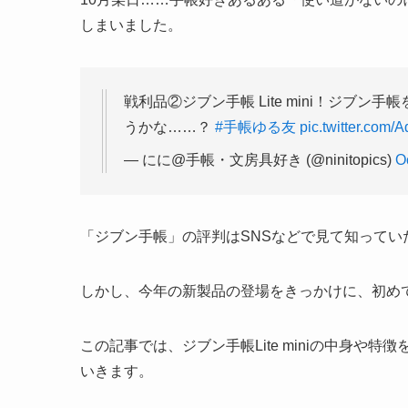
しまいました。
戦利品②ジブン手帳 Lite mini！ジブ
うかな……？
#手帳ゆる友
pic.twitter.com
— にに@手帳・文房具好き (@ninitopics)
O
「ジブン手帳」の評判はSNSなどで見て知って
しかし、今年の新製品の登場をきっかけに、初め
この記事では、ジブン手帳Lite miniの中身
いきます。