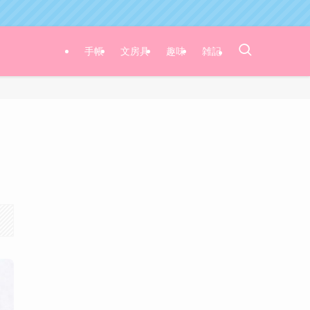
手帳
文房具
趣味
雑記