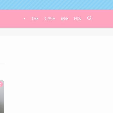
手帳
文房具
趣味
雑記
記