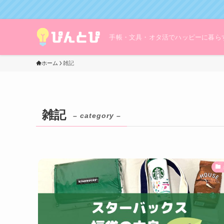
手帳・文具・オタ活でハッピーに暮ら
ホーム
雑記
雑記
– category –